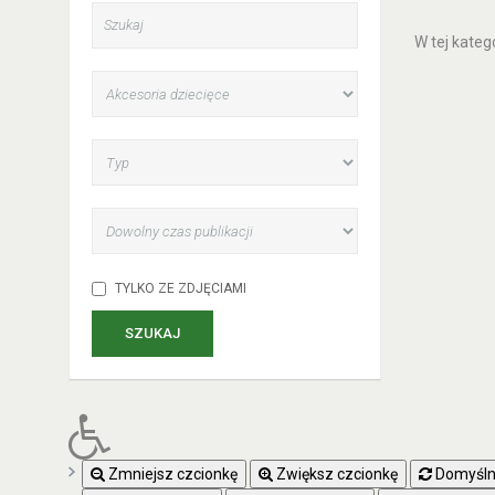
W tej kateg
TYLKO ZE ZDJĘCIAMI
SZUKAJ
Zmniejsz czcionkę
Zwiększ czcionkę
Domyślny