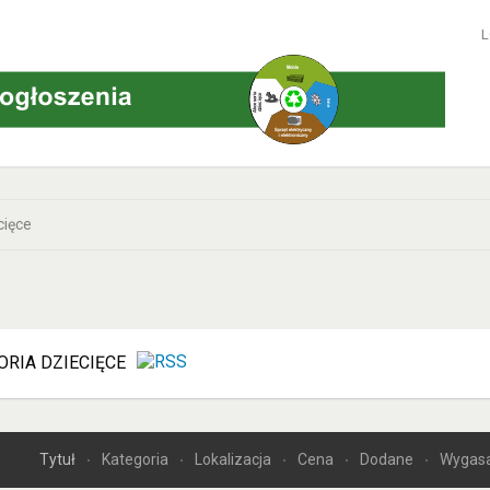
cięce
ORIA DZIECIĘCE
Tytuł
Kategoria
Lokalizacja
Cena
Dodane
Wygas