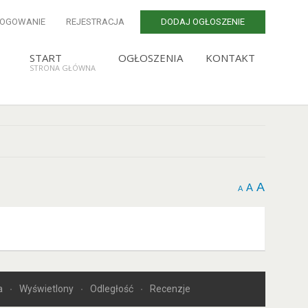
LOGOWANIE
REJESTRACJA
DODAJ OGŁOSZENIE
START
OGŁOSZENIA
KONTAKT
STRONA GŁÓWNA
A
A
A
a
Wyświetlony
Odległość
Recenzje